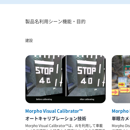
製品名
利用シーン
機能・目的
建設
Morpho Visual Calibrator™
Morpho 
オートキャリブレーション技術
単眼カメ
Morpho Visual Calibrator™は、AIを利用して車載
Morpho D