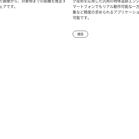
た画像から、対象物までの距離を推定す
グ技術を応用した汎用の物体追跡エン
ェアです。
マートフォンでもリアル動作可能な一
集など精度の求められるアプリケーシ
可能です。
建設