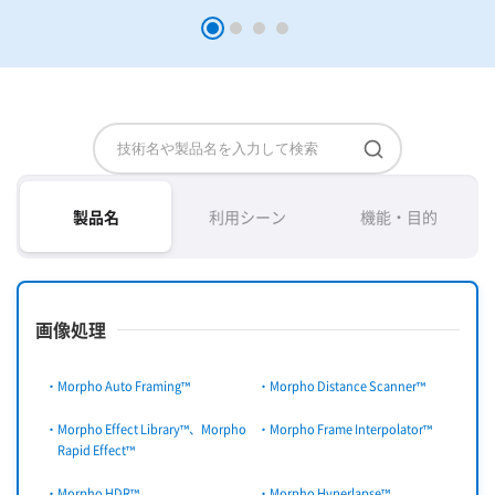
製品名
利用シーン
機能・目的
画像処理
・Morpho Auto Framing™
・Morpho Distance Scanner™
・Morpho Effect Library™、Morpho
・Morpho Frame Interpolator™
Rapid Effect™
・Morpho HDR™
・Morpho Hyperlapse™、