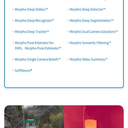
・Morpho Deep Deblur™
・Morpho Deep Detector™
・Morpho Deep Recognizer™
・Morpho Deep Segmentation™
・Morpho Deep Tracker™
・Morpho Dual Camera Solutions™
・Morpho Pose Estimator for
・Morpho Semantic Filtering™
DMS、Morpho Pose Estimator™
・Morpho Single Camera Bokeh™
・Morpho Video Summary™
・SoftNeuro®