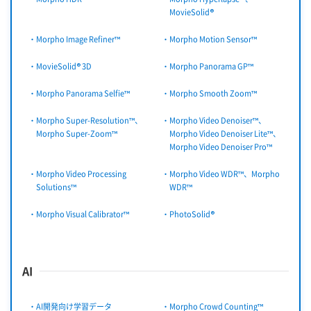
MovieSolid®
・Morpho Image Refiner™
・Morpho Motion Sensor™
・MovieSolid® 3D
・Morpho Panorama GP™
・Morpho Panorama Selfie™
・Morpho Smooth Zoom™
・Morpho Super-Resolution™、
・Morpho Video Denoiser™、
Morpho Super-Zoom™
Morpho Video Denoiser Lite™、
Morpho Video Denoiser Pro™
・Morpho Video Processing
・Morpho Video WDR™、Morpho
Solutions™
WDR™
・Morpho Visual Calibrator™
・PhotoSolid®
AI
・AI開発向け学習データ
・Morpho Crowd Counting™