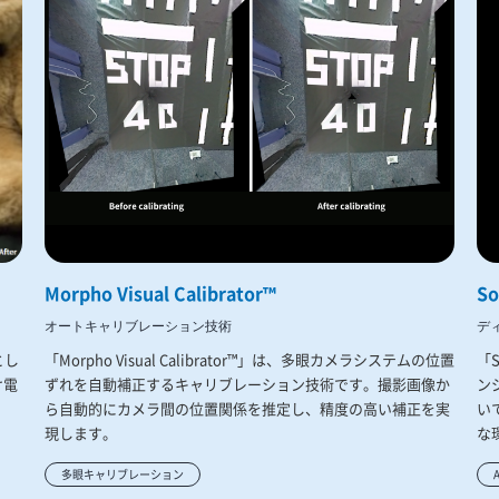
Morpho Visual Calibrator™
So
オートキャリブレーション技術
デ
とし
「Morpho Visual Calibrator™」は、多眼カメラシステムの位置
「
け電
ずれを自動補正するキャリブレーション技術です。撮影画像か
ン
ら自動的にカメラ間の位置関係を推定し、精度の高い補正を実
い
現します。
な
多眼キャリブレーション