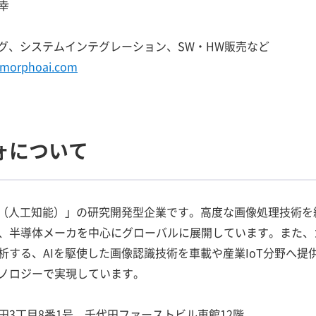
幸
ング、システムインテグレーション、SW・HW販売など
.morphoai.com
ォについて
（人工知能）」の研究開発型企業です。高度な画像処理技術を
、半導体メーカを中心にグローバルに展開しています。また、
析する、AIを駆使した画像認識技術を車載や産業IoT分野へ提
ノロジーで実現しています。
3丁目8番1号 千代田ファーストビル東館12階