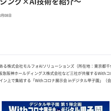
ジング×AI技術を紹介～
3月08日
ある株式会社モルフォAIソリューションズ（所在地：東京都千
、阪急阪神ホールディングス株式会社など三社が共催するWith
上で集結する「Withコロナ展示会 inデジタル甲子園」（会期：2