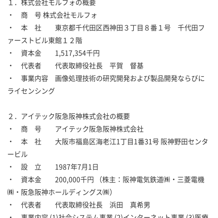
１．株式会社モルフォの概要
・ 商 号 株式会社モルフォ
・ 本 社 東京都千代田区西神田３丁目８番１号 千代田フ
ァーストビル東館１２階
・ 資本金 1,517,354千円
・ 代表者 代表取締役社長 平賀 督基
・ 事業内容 画像処理技術の研究開発および製品開発ならびに
ライセンシング
２．アイテック阪急阪神株式会社の概要
・ 商 号 アイテック阪急阪神株式会社
・ 本 社 大阪市福島区海老江1丁目1番31号 阪神野田センタ
ービル
・ 設 立 1987年7月1日
・ 資本金 200,000千円 （株主：阪神電気鉄道㈱・三菱電機
㈱・阪急阪神ホールディングス㈱）
・ 代表者 代表取締役社長 浜田 真希男
・ 事業内容 (1)社会システム事業 (2)インターネット事業 (3)医療