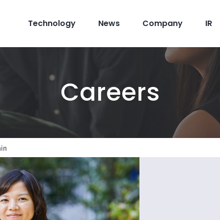
Technology
News
Company
IR
Careers
in