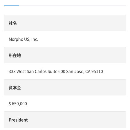
社名
Morpho US, Inc.
所在地
333 West San Carlos Suite 600 San Jose, CA 95110
資本金
$ 650,000
President