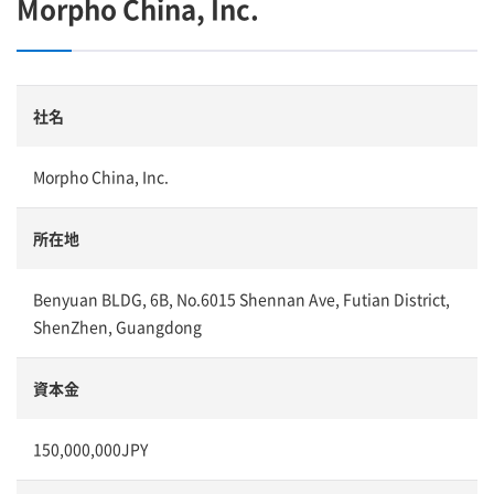
Morpho China, Inc.
社名
Morpho China, Inc.
所在地
Benyuan BLDG, 6B, No.6015 Shennan Ave, Futian District,
ShenZhen, Guangdong
資本金
150,000,000JPY