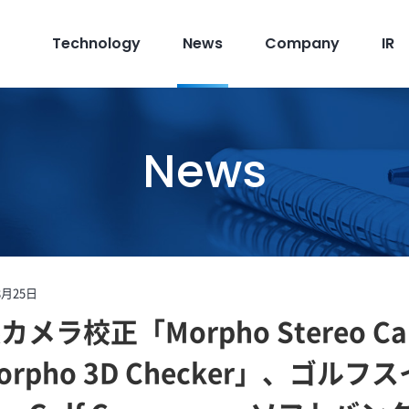
Technology
News
Company
IR
News
8月25日
メラ校正「Morpho Stereo Ca
rpho 3D Checker」、ゴル