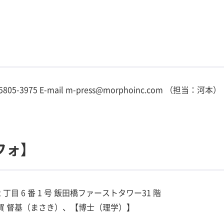
-3975 E-mail m-press@morphoinc.com （担当：河本）
フォ】
丁目 6 番 1 号 飯田橋ファーストタワー31 階
平賀 督基（まさき）、【博士（理学）】