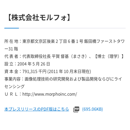
【株式会社モルフォ】
所 在 地：東京都文京区後楽 2 丁目 6 番 1 号 飯田橋ファーストタワ
ー31 階
代 表 者：代表取締役社長 平賀 督基（まさき）、【博士（理学）】
設 立：2004 年 5 月 26 日
資 本 金：791,315 千円 (2011 年 10 月末日現在)
事業内容：画像処理技術の研究開発および製品開発ならびにライ
センシング
Ｕ Ｒ Ｌ：http://www.morphoinc.com/
本プレスリリースのPDF版はこちら
(695.06KB)