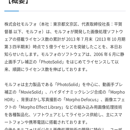
【概要】
株式会社モルフォ（本社：東京都文京区、代表取締役社長：平賀
督基 以下、モルフォ）は、モルフォが開発した画像処理ソフトウ
ェアの搭載ライセンス数の累計が 2013 年 7 月末（2013 年 10 月期
第 3 四半期末）時点で 5 億ライセンスを突破したことを、本日お
知らせいたします。モルフォのソフトウェアは、2006 年 6 月に静
止画手ブレ補正の「PhotoSolid」をはじめてライセンスして以
来、順調にライセンス数を伸ばしております。
モルフォは主力製品である「PhotoSolid」を中心に、動画手ブレ
補正の「MovieSolid」、ハイダイナミックレンジ合成の「Morpho
HDR」、背景ぼかし写真撮影の「Morpho Defocus」、画像エフェ
クトの「Morpho Effect Library」などの組み込み用画像処理技術
を各種製品化、ソフトウェアとしてライセンス供給し、主にスマ
ートフォンや携帯電話に搭載されております。
今後もモルフォはデジタル画像処理技術の開発に特化し、ユーザ