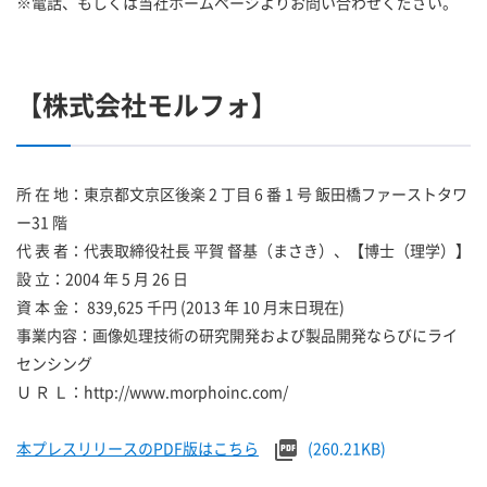
※電話、もしくは当社ホームページよりお問い合わせください。
【株式会社モルフォ】
所 在 地：東京都文京区後楽 2 丁目 6 番 1 号 飯田橋ファーストタワ
ー31 階
代 表 者：代表取締役社長 平賀 督基（まさき）、【博士（理学）】
設 立：2004 年 5 月 26 日
資 本 金： 839,625 千円 (2013 年 10 月末日現在)
事業内容：画像処理技術の研究開発および製品開発ならびにライ
センシング
Ｕ Ｒ Ｌ：http://www.morphoinc.com/
本プレスリリースのPDF版はこちら
(260.21KB)