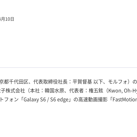
4月10日
京都千代田区、代表取締役社長：平賀督基 以下、モルフォ）の動
スン電子株式会社（本社：韓国水原、代表者：権五鉉（Kwon, Oh-
ン「Galaxy S6 / S6 edge」の高速動画撮影「FastMo