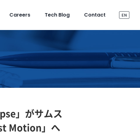
Careers
Tech Blog
Contact
EN
apse」がサムス
t Motion」へ