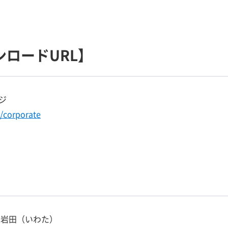
ロードURL】
ジ
/corporate
 岩田（いわた）