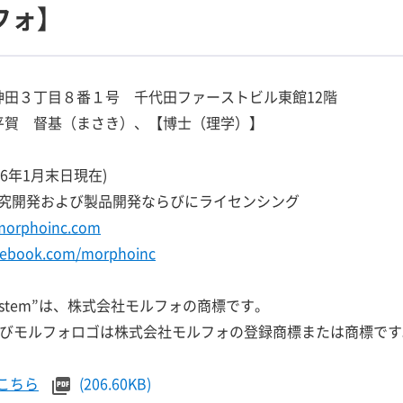
フォ】
神田３丁目８番１号 千代田ファーストビル東館12階
 平賀 督基（まさき）、【博士（理学）】
2016年1月末日現在)
究開発および製品開発ならびにライセンシング
morphoinc.com
acebook.com/morphoinc
ing System”は、株式会社モルフォの商標です。
o”およびモルフォロゴは株式会社モルフォの登録商標または商標で
こちら
(206.60KB)