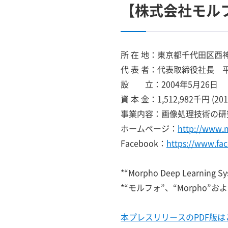
【株式会社モル
所 在 地：東京都千代田区西
代 表 者：代表取締役社長
設 立：2004年5月26日
資 本 金：1,512,982千円 (
事業内容：画像処理技術の研
ホームページ：
http://www.
Facebook：
https://www.f
*“Morpho Deep Learn
*“モルフォ”、“Morph
本プレスリリースのPDF版は