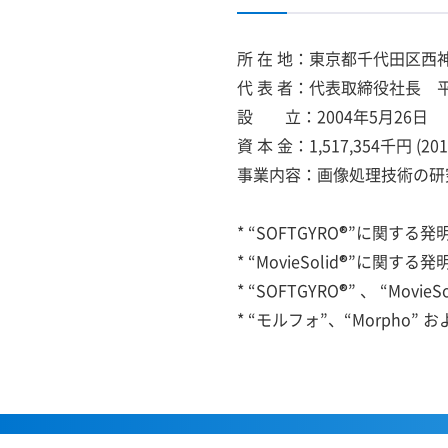
所 在 地：東京都千代田区西
代 表 者：代表取締役社長
設 立：2004年5月26日
資 本 金：1,517,354千円 (
事業内容：画像処理技術の研
* “SOFTGYRO®”に
* “MovieSolid®”
* “SOFTGYRO®” 、 “M
* “モルフォ”、“Morph