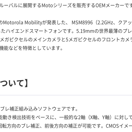
ルーバルに展開するMotoシリーズを販売するOEMメーカーで
のMotorola Mobilityが発表した、 MSM8996（2.2GHz
を搭載したハイエンドスマートフォンです。5.19mmの世界最薄の
3メガピクセルのメインカメラと5メガピクセルのフロントカメ
機能などを特徴としています。
dについて】
動画手ブレ補正組み込みソフトウェアです。
高性能動き検出技術をベースに、一般的な2軸（X軸、Y軸）に対し
回転方向のブレ補正、前後方向の補正が可能です。CMOSイメ