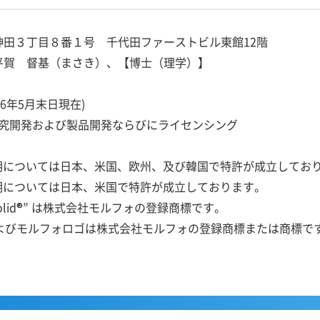
神田３丁目８番１号 千代田ファーストビル東館12階
 平賀 督基（まさき）、【博士（理学）】
2016年5月末日現在)
究開発および製品開発ならびにライセンシング
関する発明については日本、米国、欧州、及び韓国で特許が成立してお
に関する発明については日本、米国で特許が成立しております。
ovieSolid®” は株式会社モルフォの登録商標です。
o” およびモルフォロゴは株式会社モルフォの登録商標または商標で