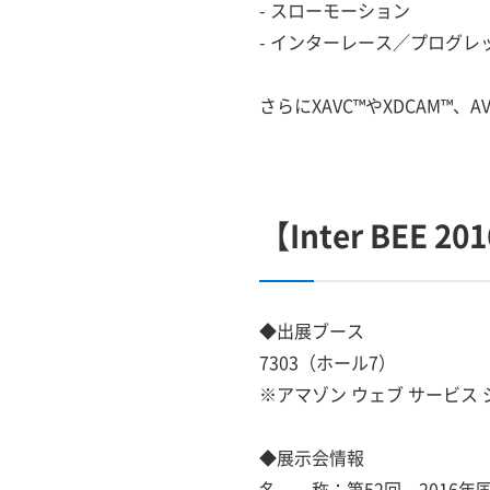
- スローモーション
- インターレース／プログレ
さらにXAVC™やXDCAM™
【Inter BEE 
◆出展ブース
7303（ホール7）
※アマゾン ウェブ サービ
◆展示会情報
名 称：第52回 2016年国際