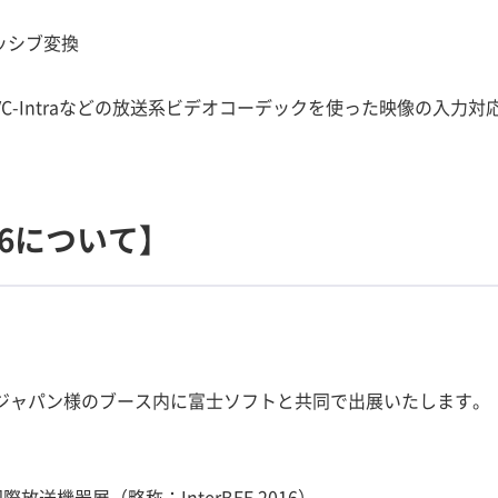
ッシブ変換
、AVC-Intraなどの放送系ビデオコーデックを使った映像の入力
2016について】
ス ジャパン様のブース内に富士ソフトと共同で出展いたします。
放送機器展（略称：InterBEE 2016）