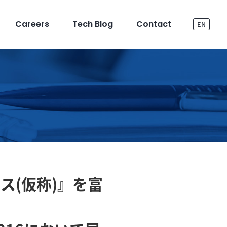
Careers
Tech Blog
Contact
EN
ス(仮称)』を富