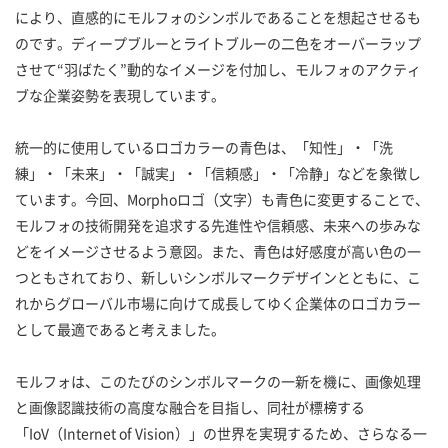
により、直感的にモルフォのシンボルであることを想起させるも
のです。ディープブルーとライトブルーの二色をオーバーラップ
させて“羽ばたく”動的なイメージを付加し、モルフォのアクティ
ブな企業姿勢を表現しています。
統一的に使用しているロゴカラーの青色は、「知性」・「洗
練」・「未来」・「誠実」・「信頼感」・「冷静」などを象徴し
ています。今回、Morphoロゴ（文字）も青色に変更することで、
モルフォの技術開発を追求する先進性や信頼感、未来への歩みな
どをイメージさせるよう意図。また、青色は好感度が高い色の一
つともされており、新しいシンボルマークデザインとともに、こ
れからグローバル市場に向けて成長してゆく企業体のロゴカラー
として最適であると考えました。
モルフォは、このたびのシンボルマークの一新を機に、画像処理
と画像認識技術の高度な融合を目指し、同社が標榜する
「IoV（Internet of Vision）」の世界を実現するため、さらなる一