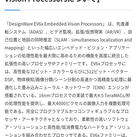
「DesignWare EV6x Embedded Vision Processors」 は、先進運
転システム（ADAS）、ビデオ監視、拡張/仮想現実（AR/VR）、自
己位置と地図の同時推定（SLAM：simultaneous localization and
mapping）といった幅広いエンベデッド・ビジョン・アプリケー
ションの処理性能を最大限に高めるための機能を高度に統合した
拡張性の高いプロセッサIPファミリーです。 EV6xプロセッサに
は、高性能な32ビット・スカラーならびに512ビット・ベクター
DSP、物体検知/画像分類/シーン分割の高速かつ高精度な処理に最
適化した畳み込みニューラル・ネットワーク（CNN）エンジンが
搭載されている。16nmプロセスでの実装で最大4.5 TeraMACs/秒
の処理性能を提供し、最大4000ピクセルの画像入力を複数処理可
能である。完全にプログラマブルかつコンフィギュラブルなプロ
セッサ・アーキテクチャとなっており、柔軟性の高いソフトウェ
ア・ソリューションと高性能/低消費電力なハードウェア・ソリュ
ーションを組み合わせたプロセッサである。EV6xファミリーは、