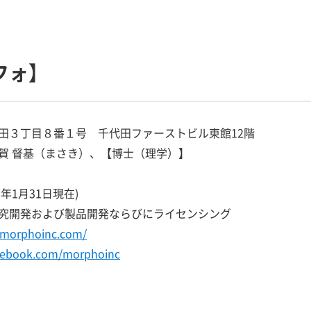
フォ】
田３丁目８番１号 千代田ファーストビル東館12階
賀 督基（まさき）、【博士（理学）】
18年1月31日現在)
究開発および製品開発ならびにライセンシング
.morphoinc.com/
acebook.com/morphoinc