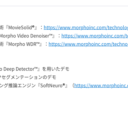
ovieSolid®』：
https://www.morphoinc.com/technolo
o Video Denoiser™』：
https://www.morphoinc.com/t
Morpho WDR™』：
https://www.morphoinc.com/techno
Deep Detector™』を用いたデモ
ックセグメンテーションのデモ
推論エンジン『SoftNeuro®』（
https://www.morphoinc.