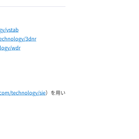
gy/vstab
echnology/3dnr
logy/wdr
com/technology/sie
）を用い