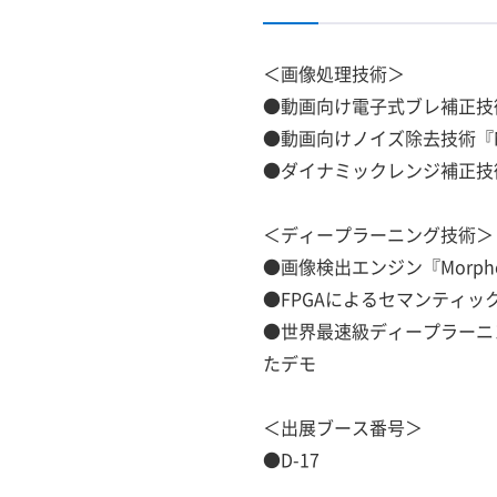
＜画像処理技術＞
●動画向け電子式ブレ補正技術『M
●動画向けノイズ除去技術『Morph
●ダイナミックレンジ補正技術『
＜ディープラーニング技術＞
●画像検出エンジン『Morpho 
●FPGAによるセマンティ
●世界最速級ディープラーニング
たデモ
＜出展ブース番号＞
●D-17