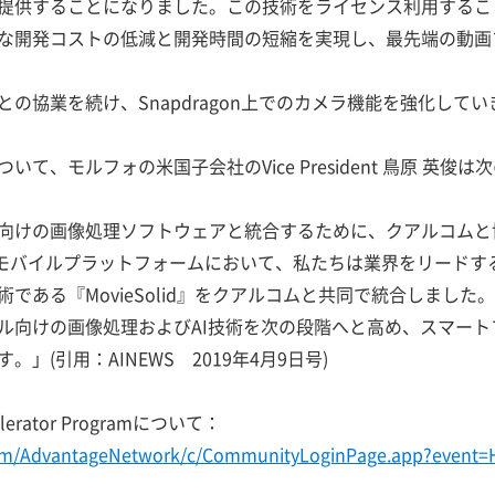
提供することになりました。この技術をライセンス利用するこ
な開発コストの低減と開発時間の短縮を実現し、最先端の動画
の協業を続け、Snapdragon上でのカメラ機能を強化してい
て、モルフォの米国子会社のVice President 鳥原 英俊
向けの画像処理ソフトウェアと統合するために、クアルコムと
n 665モバイルプラットフォームにおいて、私たちは業界をリード
である『MovieSolid』をクアルコムと共同で統合しまし
ル向けの画像処理およびAI技術を次の段階へと高め、スマー
」(引用：AINEWS 2019年4月9日号)
elerator Programについて：
.com/AdvantageNetwork/c/CommunityLoginPage.app?event