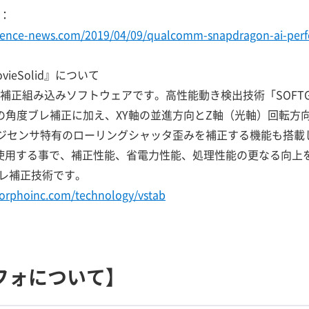
号：
lligence-news.com/2019/04/09/qualcomm-snapdragon-ai-per
eSolid』について
けブレ補正組み込みソフトウェアです。高性能動き検出技術「SOFT
ての角度ブレ補正に加え、XY軸の並進方向とZ軸（光軸）回転方
ージセンサ特有のローリングシャッタ歪みを補正する機能も搭載
て使用する事で、補正性能、省電力性能、処理性能の更なる向上
レ補正技術です。
orphoinc.com/technology/vstab
フォについて】