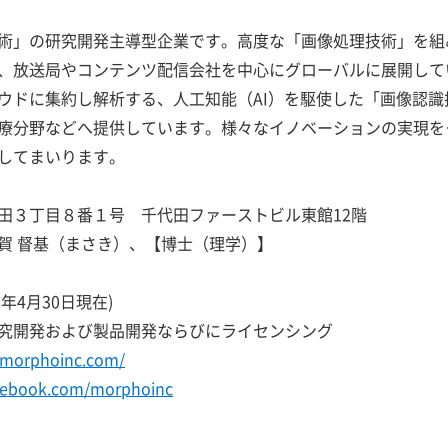
術」の研究開発主導型企業です。高度な「画像処理技術」を組
、放送局やコンテンツ配信会社を中心にグローバルに展開して
ウドに集約し解析する、人工知能（AI）を駆使した「画像認
療分野などへ提供しています。様々なイノベーションの実現を
してまいります。
田３丁目８番１号 千代田ファーストビル東館12階
賀 督基（まさき）、【博士（理学）】
19年4月30日現在)
究開発および製品開発ならびにライセンシング
.morphoinc.com/
acebook.com/morphoinc