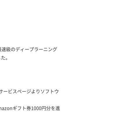
界最速級のディープラーニング
した。
ルサービスページよりソフトウ
onギフト券1000円分を進