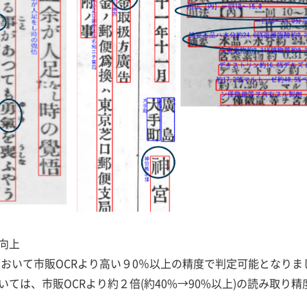
向上
において市販OCRより高い９0％以上の精度で判定可能となりま
ては、市販OCRより約２倍(約40%→90%以上)の読み取り