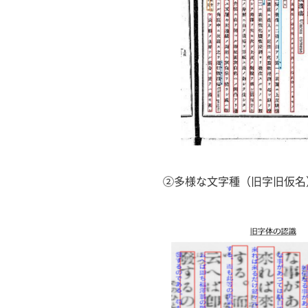
②多様な文字種（旧字旧仮名