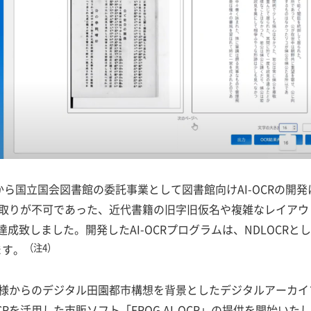
から国立国会図書館の委託事業として図書館向けAI-OCRの開
み取りが不可であった、近代書籍の旧字旧仮名や複雑なレイアウト
達成致しました。開発したAI-OCRプログラムは、NDLOCRとし
ます。
（注4）
様からのデジタル田園都市構想を背景としたデジタルアーカイ
Rを活用した市販ソフト「FROG AI-OCR」の提供を開始いた