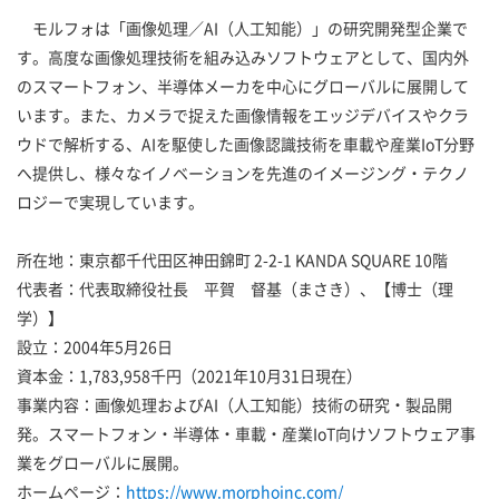
モルフォは「画像処理／AI（人工知能）」の研究開発型企業で
す。高度な画像処理技術を組み込みソフトウェアとして、国内外
のスマートフォン、半導体メーカを中心にグローバルに展開して
います。また、カメラで捉えた画像情報をエッジデバイスやクラ
ウドで解析する、AIを駆使した画像認識技術を車載や産業IoT分野
へ提供し、様々なイノベーションを先進のイメージング・テクノ
ロジーで実現しています。
所在地：東京都千代田区神田錦町 2-2-1 KANDA SQUARE 10階
代表者：代表取締役社長 平賀 督基（まさき）、【博士（理
学）】
設立：2004年5月26日
資本金：1,783,958千円（2021年10月31日現在）
事業内容：画像処理およびAI（人工知能）技術の研究・製品開
発。スマートフォン・半導体・車載・産業IoT向けソフトウェア事
業をグローバルに展開。
ホームページ：
https://www.morphoinc.com/