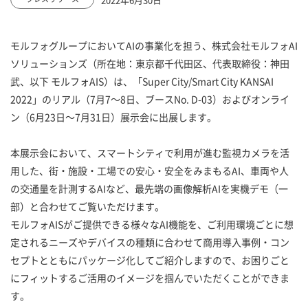
モルフォグループにおいてAIの事業化を担う、株式会社モルフォAI
ソリューションズ（所在地：東京都千代田区、代表取締役：神田
武、以下 モルフォAIS）は、「Super City/Smart City KANSAI
2022」のリアル（7月7～8日、ブースNo. D-03）およびオンライ
ン（6月23日～7月31日）展示会に出展します。
本展示会において、スマートシティで利用が進む監視カメラを活
用した、街・施設・工場での安心・安全をみまもるAI、車両や人
の交通量を計測するAIなど、最先端の画像解析AIを実機デモ（一
部）と合わせてご覧いただけます。
モルフォAISがご提供できる様々なAI機能を、ご利用環境ごとに想
定されるニーズやデバイスの種類に合わせて商用導入事例・コン
セプトとともにパッケージ化してご紹介しますので、お困りごと
にフィットするご活用のイメージを掴んでいただくことができま
す。