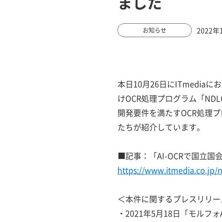
ました
2022年
お知らせ
本日10月26日にITmed
けOCR処理プログラム「ND
開発要件を満たすOCR処理
たちが紹介しています。
■記事：「AI-OCRで国立
https://www.itmedia.co.jp/
＜本件に関するプレスリリー
・2021年5月18日「モル