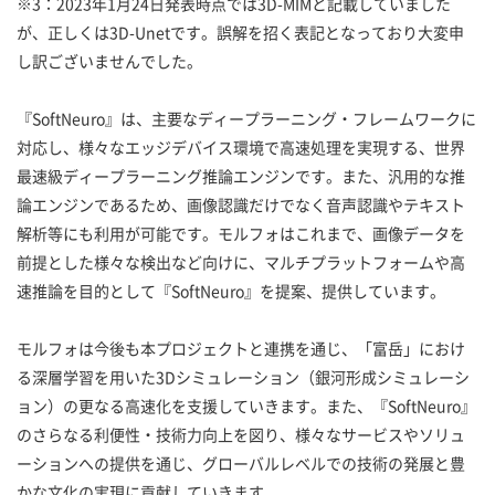
※3：2023年1月24日発表時点では3D-MIMと記載していました
が、正しくは3D-Unetです。誤解を招く表記となっており大変申
し訳ございませんでした。
『SoftNeuro』は、主要なディープラーニング・フレームワークに
対応し、様々なエッジデバイス環境で高速処理を実現する、世界
最速級ディープラーニング推論エンジンです。また、汎用的な推
論エンジンであるため、画像認識だけでなく音声認識やテキスト
解析等にも利用が可能です。モルフォはこれまで、画像データを
前提とした様々な検出など向けに、マルチプラットフォームや高
速推論を目的として『SoftNeuro』を提案、提供しています。
モルフォは今後も本プロジェクトと連携を通じ、「富岳」におけ
る深層学習を用いた3Dシミュレーション（銀河形成シミュレーシ
ョン）の更なる高速化を支援していきます。また、『SoftNeuro』
のさらなる利便性・技術力向上を図り、様々なサービスやソリュ
ーションへの提供を通じ、グローバルレベルでの技術の発展と豊
かな文化の実現に貢献していきます。