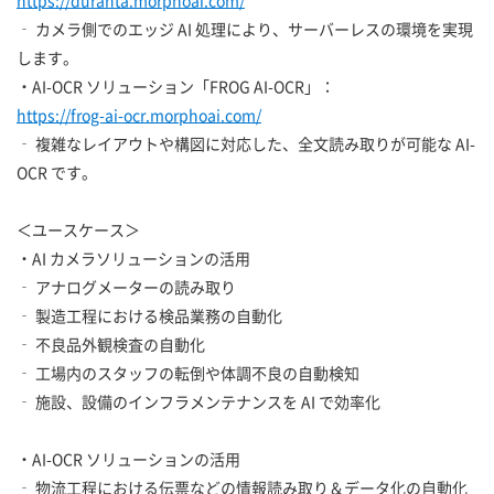
https://duranta.morphoai.com/
‐ カメラ側でのエッジ AI 処理により、サーバーレスの環境を実現
します。
・AI-OCR ソリューション「FROG AI-OCR」：
https://frog-ai-ocr.morphoai.com/
‐ 複雑なレイアウトや構図に対応した、全文読み取りが可能な AI-
OCR です。
＜ユースケース＞
・AI カメラソリューションの活用
‐ アナログメーターの読み取り
‐ 製造工程における検品業務の自動化
‐ 不良品外観検査の自動化
‐ 工場内のスタッフの転倒や体調不良の自動検知
‐ 施設、設備のインフラメンテナンスを AI で効率化
・AI-OCR ソリューションの活用
‐ 物流工程における伝票などの情報読み取り＆データ化の自動化