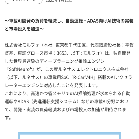
～車載AI開発の負荷を軽減し、自動運転・ADAS向けAI技術の実装
と市場投入を加速～
株式会社モルフォ（本社 : 東京都千代田区、代表取締役社長：平賀
督基、東証グロース市場：3653、以下 : モルフォ）は、独自開発
した世界最速級のディープラーニング推論エンジン
『SoftNeuro®』が、この度ルネサス エレクトロニクス株式会社
（以下、ルネサス）の車載用SoC「R-Car V4H」搭載のAIアクセラ
レーターエンジンに対応したことを発表します。
これにより、高速かつ省メモリでのAI推論処理が求められる自動
運転やADAS（先進運転支援システム）などの車載AI分野におい
て、開発・実装の負荷軽減および市場投入の加速が期待されま
す。