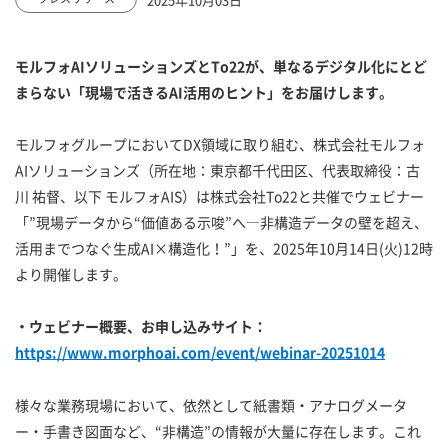
モルフォAIソリューションズとTo22が、単なるデジタル化にとど
まらない「現場で活きるAI活用のヒント」をお届けします。
モルフォグループにおいてDX領域に取り組む、株式会社モルフォ
AIソリューションズ（所在地：東京都千代田区、代表取締役：古
川 祐督、以下 モルフォAIS）は株式会社To22と共催でウェビナー
「”現場データから“価値ある示唆”へ—非構造データの壁を超え、
活用までつなぐ生成AI×構造化！”」を、2025年10月14日(火)12時
より開催します。
・ウェビナー概要、お申し込みサイト：
https://www.morphoai.com/event/webinar-20251014
様々な業務現場において、依然として紙書類・アナログメータ
ー・手書き図面など、“非構造”の情報が大量に存在します。これ