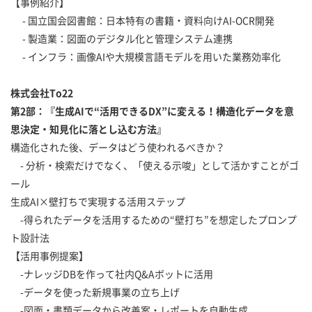
【事例紹介】
- 国立国会図書館：日本特有の書籍・資料向けAI-OCR開発
- 製造業：図面のデジタル化と管理システム連携
- インフラ：画像AIや大規模言語モデルを用いた業務効率化
株式会社To22
第2部：『生成AIで“活用できるDX”に変える！――構造化データを意
思決定・知見化に落とし込む方法』
構造化された後、データはどう使われるべきか？
- 分析・検索だけでなく、「使える示唆」として活かすことがゴ
ール
生成AI×壁打ちで実現する活用ステップ
-得られたデータを活用するための“壁打ち”を想定したプロンプ
ト設計法
【活用事例提案】
-ナレッジDBを作って社内Q&Aボットに活用
-データを使った新規事業の立ち上げ
-図面・書類データから改善案・レポートを自動生成