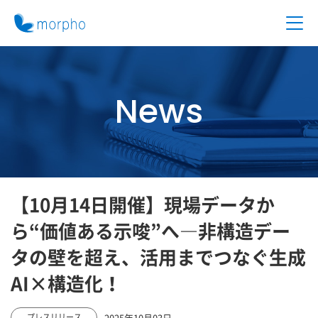
News
【10月14日開催】現場データか
ら“価値ある示唆”へ—非構造デー
タの壁を超え、活用までつなぐ生成
AI×構造化！
2025年10月03日
プレスリリース