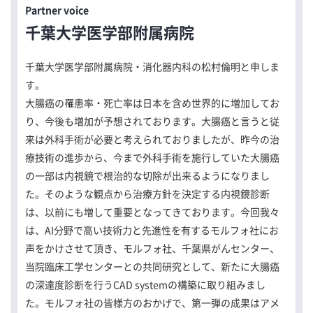
Partner voice
千葉大学医学部附属病院
千葉大学医学部附属病院・消化器内科の松村倫明と申しま
す。
大腸癌の罹患率・死亡率は日本を含め世界的に増加してお
り、今後も増加が予想されております。大腸癌と言うと従
来は外科手術が必要と考えられておりましたが、昨今の治
療技術の進歩から、今まで外科手術を施行していた大腸癌
の一部は内視鏡で根治的な切除が出来るようになりまし
た。そのような観点から治療方針を決定する内視鏡診断
は、以前にも増して重要となってきております。今回我々
は、AI分野で高い技術力と先進性を有するモルフォ社にお
声をかけさせて頂き、モルフォ社、千葉県がんセンター、
当院臨床工学センターとの共同研究として、新たに大腸癌
の深達度診断を行うCAD systemの構築に取り組みまし
た。モルフォ社の皆様方のおかげで、第一弾の成果はアメ