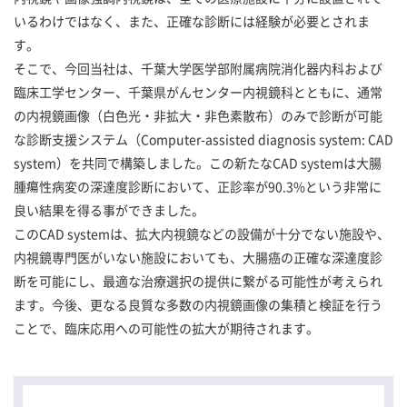
いるわけではなく、また、正確な診断には経験が必要とされま
す。
そこで、今回当社は、千葉大学医学部附属病院消化器内科および
臨床工学センター、千葉県がんセンター内視鏡科とともに、通常
の内視鏡画像（白色光・非拡大・非色素散布）のみで診断が可能
な診断支援システム（Computer-assisted diagnosis system: CAD
system）を共同で構築しました。この新たなCAD systemは大腸
腫瘍性病変の深達度診断において、正診率が90.3%という非常に
良い結果を得る事ができました。
このCAD systemは、拡大内視鏡などの設備が十分でない施設や、
内視鏡専門医がいない施設においても、大腸癌の正確な深達度診
断を可能にし、最適な治療選択の提供に繋がる可能性が考えられ
ます。今後、更なる良質な多数の内視鏡画像の集積と検証を行う
ことで、臨床応用への可能性の拡大が期待されます。