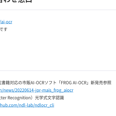
ai-ocr
です
籍対応の市販AI-OCRソフト「FROG AI-OCR」新発売参照
/news/20220614-jpr-mais_frog_aiocr
acter Recognition）光学式文字認識
ithub.com/ndl-lab/ndlocr_cli