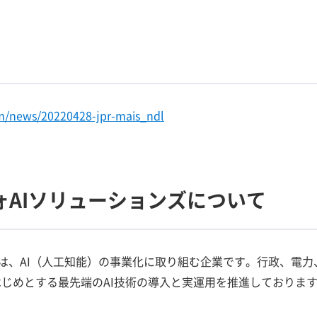
m/news/20220428-jpr-mais_ndl
ォAIソリューションズについて
ズは、AI（人工知能）の事業化に取り組む企業です。行政、電
をはじめとする最先端のAI技術の導入と実運用を推進しておりま