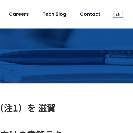
Careers
Tech Blog
Contact
EN
（注1）を 滋賀