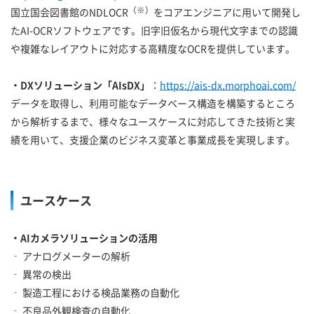
（※）
国立国会図書館のNDLOCR
をコアエンジニアに用いて開発し
たAI-OCRソフトウェアです。旧字旧仮名から現代文字までの認識
や複雑なレイアウトに対応する高精度なOCRを提供しています。
・DXソリューション「AIsDX」
：
https://ais-dx.morphoai.com/
データを取得し、利用可能なデータベース構造を構築するところ
から解析するまで、様々なユースケースに対応してきた技術と実
績を用いて、支援企業のビジネス変革と事業成長を実現します。
ユースケース
・AIカメラソリューションの活用
‐ アナログメーターの解析
‐ 異常の検出
‐ 製造工程における検品業務の自動化
‐ 不良品外観検査の自動化