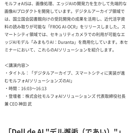
モルフォAISは、画像処理、エッジAIの開発力を生かして先端的な
画像AIプロダクトを開発しています。デジタルアーカイブ領域で
は、国立国会図書館向けの受託開発の成果を活用し、近代活字資
料の読み取りが可能な「FROG AI-OCR」をリリースしました。ス
マートシティ領域では、セキュリティカメラでの利用が可能なエ
ッジAIモデル「みまもりAI：Duranta」を商用化しています。本セ
ミナーにおいて、これらのAIソリューションを紹介します。
＜講演内容＞
・タイトル：「デジタルアーカイブ、スマートシティに実装が進
むモルフォAIソリューションズのAI」
・時間：16:03～16:13
・登壇者：株式会社モルフォAIソリューションズ 代表取締役社長
兼 CEO 神田 武
「Dell de AI "デル邂逅（であい）"」