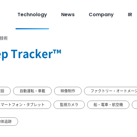
Technology
News
Company
IR
技術
p Tracker™
建設
自動運転・車載
映像制作
ファクトリー・オートメー
スマートフォン・タブレット
監視カメラ
船・電車・航空機
物体追跡