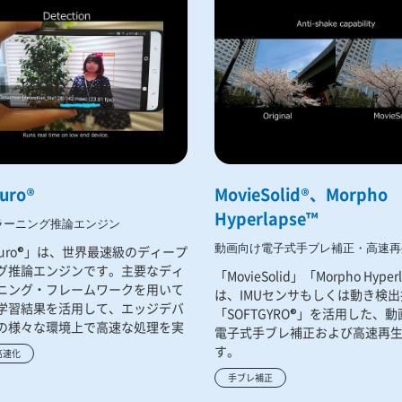
uro®
MovieSolid®、Morpho
Hyperlapse™
ラーニング推論エンジン
動画向け電子式手ブレ補正・高速再
Neuro®」は、世界最速級のディープ
グ推論エンジンです。主要なディ
「MovieSolid」「Morpho Hyper
ニング・フレームワークを用いて
は、IMUセンサもしくは動き検出
学習結果を活用して、エッジデバ
「SOFTGYRO®」を活用した、
の様々な環境上で高速な処理を実
電子式手ブレ補正および高速再
。
す。
高速化
手ブレ補正