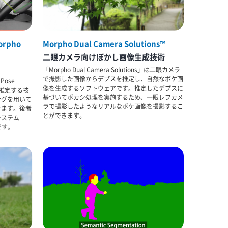
orpho
Morpho Dual Camera Solutions™
二眼カメラ向けぼかし画像生成技術
「Morpho Dual Camera Solutions」は二眼カメラ
で撮影した画像からデプスを推定し、自然なボケ画
 Pose
像を生成するソフトウェアです。推定したデプスに
勢を推定する技
基づいてボカシ処理を実施するため、一眼レフカメ
ングを用いて
ラで撮影したようなリアルなボケ画像を撮影するこ
きます。後者
とができます。
システム
です。