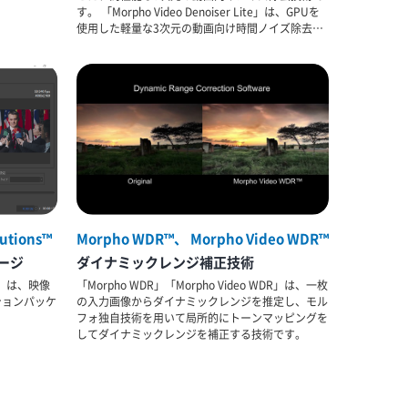
す。 「Morpho Video Denoiser Lite」は、GPUを
使用した軽量な3次元の動画向け時間ノイズ除去技
術です。 「Morpho Video Denoiser Pro」はテクス
チャを維持しながら動画のノイズを除去するソフト
ウェアです。「Morpho Video Denoiser」と比較し
て処理に時間はかかりますが、ノイズ除去で消えて
しまうテクスチャを維持することが可能です。
lutions™
Morpho WDR™、 Morpho Video WDR™
ージ
ダイナミックレンジ補正技術
ons」は、映像
「Morpho WDR」「Morpho Video WDR」は、一枚
ションパッケ
の入力画像からダイナミックレンジを推定し、モル
フォ独自技術を用いて局所的にトーンマッピングを
してダイナミックレンジを補正する技術です。