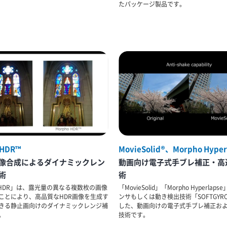
たパッケージ製品です。
 HDR™
MovieSolid®、Morpho Hyper
像合成によるダイナミックレン
動画向け電子式手ブレ補正・高
術
術
o HDR」は、露光量の異なる複数枚の画像
「MovieSolid」「Morpho Hyperlap
ことにより、高品質なHDR画像を生成す
ンサもしくは動き検出技術「SOFTGYR
きる静止画向けのダイナミックレンジ補
した、動画向けの電子式手ブレ補正お
。
技術です。