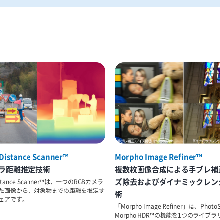
Distance Scanner™
Morpho Image Refiner™
ラ距離推定技術
複数枚画像合成による手ブレ補
ズ除去およびダイナミックレン
istance Scanner™は、一つのRGBカメラ
た画像から、対象物までの距離を推定す
術
ェアです。
「Morpho Image Refiner」は、PhotoS
Morpho HDR™の機能を1つのライブ