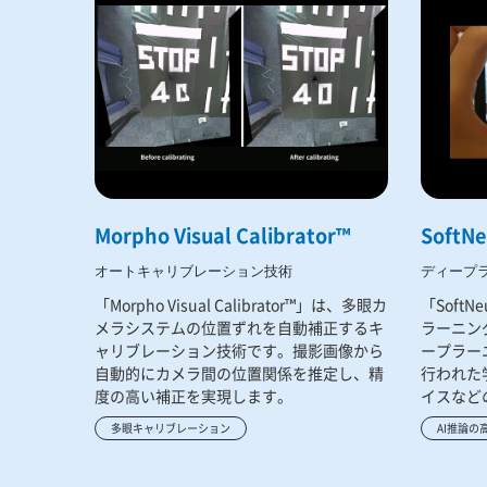
Morpho Visual Calibrator™
SoftNe
オートキャリブレーション技術
ディープ
「Morpho Visual Calibrator™」は、多眼カ
「Soft
メラシステムの位置ずれを自動補正するキ
ラーニン
ャリブレーション技術です。撮影画像から
ープラー
自動的にカメラ間の位置関係を推定し、精
行われた
度の高い補正を実現します。
イスなど
行します
多眼キャリブレーション
AI推論の