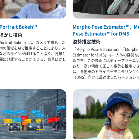
Portrait Bokeh™
Morpho Pose Estimator™、M
Pose Estimator™ for DMS
ぼかし技術
姿勢推定技術
 Portrait Bokeh」は、カメラで撮影した
物の領域をAIで推定することにより、人
「Morpho Pose Estimator」「Morpho
などのラインがぼけることなく、背景と
Estimator for DMS」は、人体の姿
麗に分離することができる、背景ぼかし
術です。この技術にはディープラーニ
おり、高い精度で正しく姿勢を推定で
は、自動車のドライバーモニタリング
（DMS）向けに最適化したバージョン