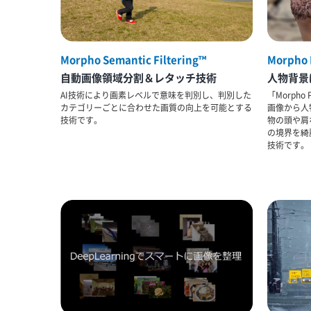
Morpho Semantic Filtering™
Morpho 
自動画像領域分割＆レタッチ技術
人物背景
AI技術により画素レベルで意味を判別し、判別した
「Morpho
カテゴリーごとに合わせた画質の向上を可能とする
画像から人
技術です。
物の頭や肩
の境界を綺
技術です。