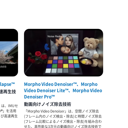
lapse™
Morpho Video Denoiser™、Morpho
Video Denoiser Lite™、Morpho Video
速再生技
Denoiser Pro™
動画向けノイズ除去技術
se」は、IMUセ
O®」を活用
「Morpho Video Denoiser」は、空間ノイズ除去
よび高速再生
(フレーム内のノイズ検出・除去)と時間ノイズ除去
(フレーム比較によるノイズ検出・除去)を組み合わ
せた、高性能な3次元の動画向けノイズ除去技術で