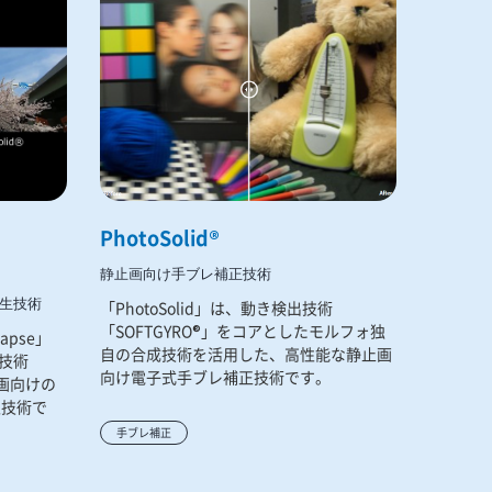
PhotoSolid®
静止画向け手ブレ補正技術
生技術
「PhotoSolid」は、動き検出技術
「SOFTGYRO®」をコアとしたモルフォ独
lapse」
自の合成技術を活用した、高性能な静止画
技術
向け電子式手ブレ補正技術です。
動画向けの
生技術で
手ブレ補正