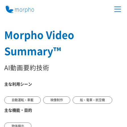
Morpho Video
Summary™
AI動画要約技術
主な利用シーン
自動運転・車載
映像制作
船・電車・航空機
主な機能・目的
物体検出