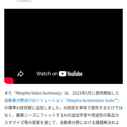
また『Morpho Video Summary』は、2023年5月に提供開始した
自動車分野向けAIソリューション『Morpho Automotive Suite™』
の標準AI技術群に追加しました。AI技術を単体で提供するだけでは
なく、顧客ニーズにフィットするAIの追加学習や用途別の製品カ
スタマイズ等の提案を通じて、自動車分野における課題解決およ