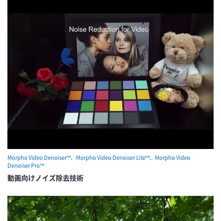
Morpho Video Denoiser™、Morpho Video Denoiser Lite™、Morpho Video
Denoiser Pro™
動画向けノイズ除去技術