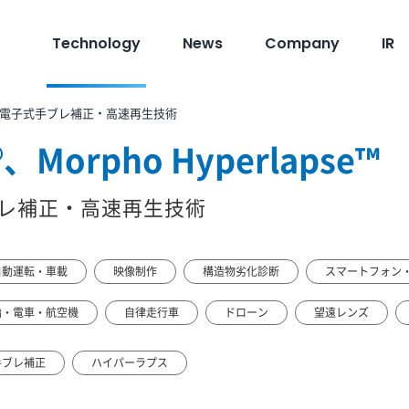
Technology
News
Company
IR
電子式手ブレ補正・高速再生技術
®、Morpho Hyperlapse™
レ補正・高速再生技術
自動運転・車載
映像制作
構造物劣化診断
スマートフォン
船・電車・航空機
自律走行車
ドローン
望遠レンズ
手ブレ補正
ハイパーラプス