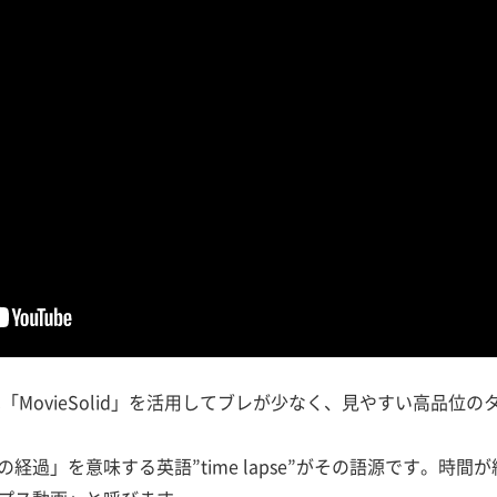
se」では「MovieSolid」を活用してブレが少なく、見やすい高
経過」を意味する英語”time lapse”がその語源です。時