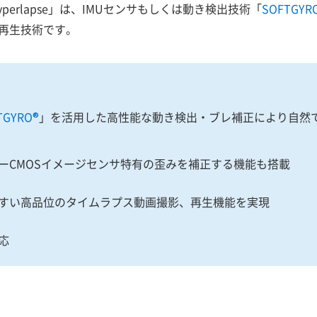
o Hyperlapse」は、IMUセンサもしくは動き検出技術「
SOFTGYR
再生技術です。
TGYRO®
」を活用した高性能な動き検出・ブレ補正により自然
ーCMOSイメージセンサ特有の歪みを補正する機能も搭載
すい高品位のタイムラプス動画撮影、再生機能を実現
応