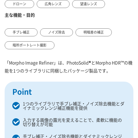
ドローン
広角レンズ
望遠レンズ
主な機能・目的
手ブレ補正
ノイズ除去
明暗差の補正
暗所ポートレート撮影
「Morpho Image Refiner」は、PhotoSolid®とMorpho HDR™の機
能を1つのライブラリに同梱したパッケージ製品です。
Point
1つのライブラリで手ブレ補正・ノイズ除去機能とダ
イナミックレンジ補正機能を提供
入力する画像の露光を変えることで、柔軟に機能の
切り替えが可能
手ブレ補正・ノイズ除去機能とダイナミックレンジ